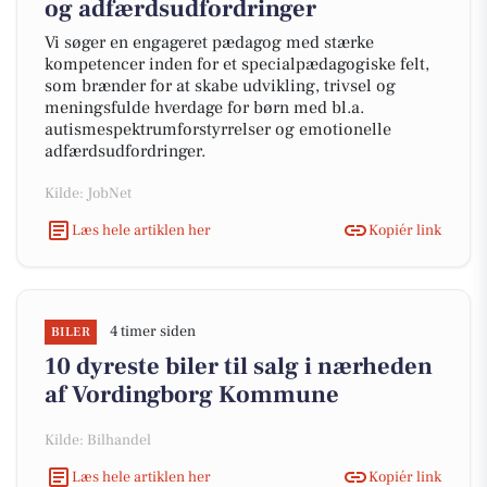
og adfærdsudfordringer
Vi søger en engageret pædagog med stærke
kompetencer inden for et specialpædagogiske felt,
som brænder for at skabe udvikling, trivsel og
meningsfulde hverdage for børn med bl.a.
autismespektrumforstyrrelser og emotionelle
adfærdsudfordringer.
Kilde: JobNet
Læs hele artiklen her
Kopiér link
4 timer siden
BILER
10 dyreste biler til salg i nærheden
af Vordingborg Kommune
Kilde: Bilhandel
Læs hele artiklen her
Kopiér link