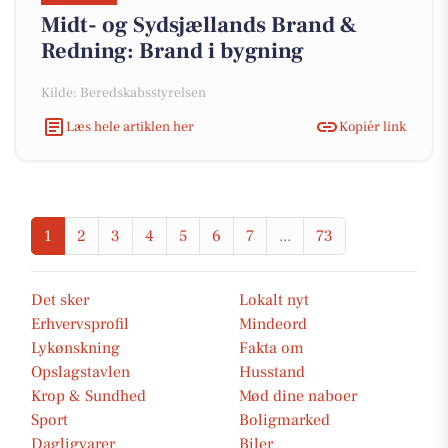
Midt- og Sydsjællands Brand &
Redning: Brand i bygning
Kilde: Beredskabsstyrelsen
Læs hele artiklen her
Kopiér link
1
2
3
4
5
6
7
...
73
Det sker
Lokalt nyt
Erhvervsprofil
Mindeord
Lykønskning
Fakta om
Opslagstavlen
Husstand
Krop & Sundhed
Mød dine naboer
Sport
Boligmarked
Dagligvarer
Biler