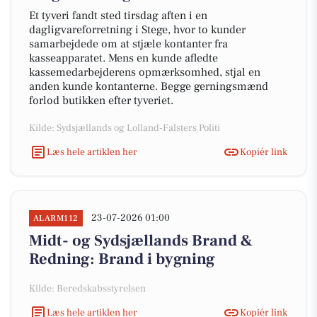
Et tyveri fandt sted tirsdag aften i en
dagligvareforretning i Stege, hvor to kunder
samarbejdede om at stjæle kontanter fra
kasseapparatet. Mens en kunde afledte
kassemedarbejderens opmærksomhed, stjal en
anden kunde kontanterne. Begge gerningsmænd
forlod butikken efter tyveriet.
Kilde: Sydsjællands og Lolland-Falsters Politi
Læs hele artiklen her
Kopiér link
23-07-2026 01:00
ALARM112
Midt- og Sydsjællands Brand &
Redning: Brand i bygning
Kilde: Beredskabsstyrelsen
Læs hele artiklen her
Kopiér link