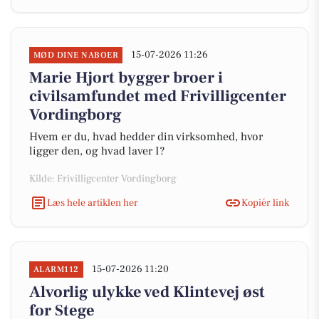
15-07-2026 11:26
MØD DINE NABOER
Marie Hjort bygger broer i
civilsamfundet med Frivilligcenter
Vordingborg
Hvem er du, hvad hedder din virksomhed, hvor
ligger den, og hvad laver I?
Kilde: Frivilligcenter Vordingborg
Læs hele artiklen her
Kopiér link
15-07-2026 11:20
ALARM112
Alvorlig ulykke ved Klintevej øst
for Stege