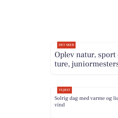
DET SKER
Oplev natur, sport
ture, juniormester
VEJRET
Solrig dag med varme og li
vind