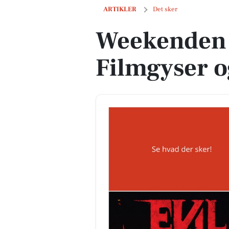
Weekenden i Stege: Filmgyser og Ord
ARTIKLER
Det sker
Weekenden i
Filmgyser 