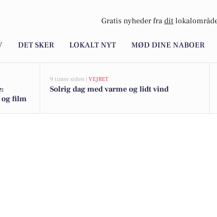
Gratis nyheder fra
dit
lokalområde
V
DET SKER
LOKALT NYT
MØD DINE NABOER
9 timer siden |
VEJRET
e:
Solrig dag med varme og lidt vind
 og film