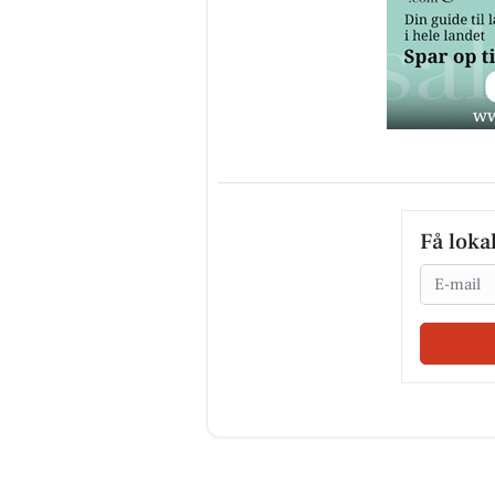
Få loka
Email