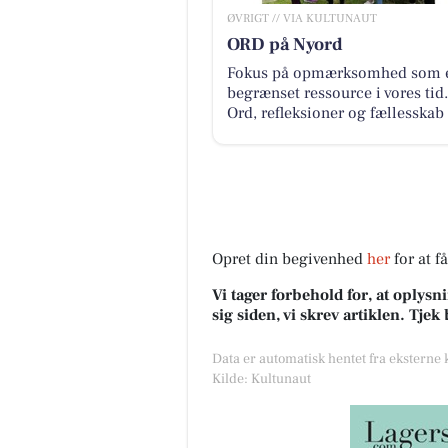
ØVRIGT // VIA KULTUNAUT
ORD på Nyord
Fokus på opmærksomhed som 
begrænset ressource i vores tid.
Ord, refleksioner og fællesskab
Opret din begivenhed
her
for at f
Vi tager forbehold for, at oply
sig siden, vi skrev artiklen. Tje
Data er automatisk hentet fra eksterne
Kilde: Kultunaut