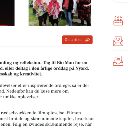
Del artikel
ding og refleksion. Tag til Bio Møn for en
 eller deltag i den årlige orddag på Nyord,
esskab og kreativitet.
levelser eller inspirerende ordlege, så er der
end. Nedenfor kan du læse mere om
 unikke oplevelser.
n rædselsvækkende filmoplevelse. Filmen
 mest brutale og skræmmende kapitel, hvor kaos
cenen. Følg en kvindes skræmmende rejse, når