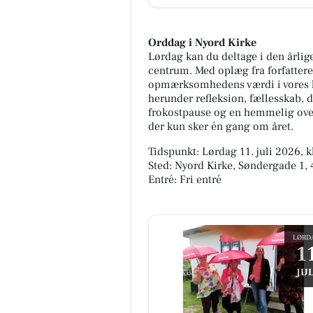
Orddag i Nyord Kirke
Lørdag kan du deltage i den årlig
centrum. Med oplæg fra forfattere
opmærksomhedens værdi i vores hv
herunder refleksion, fællesskab, 
frokostpause og en hemmelig over
der kun sker én gang om året.
Tidspunkt: Lørdag 11. juli 2026, k
Sted: Nyord Kirke, Søndergade 1,
Entré: Fri entré
LØRD
1
JUL