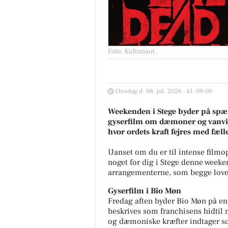
Foto: Kultunaut
.
Onsdag d. 08. jul. 2026 - kl. 09:00
Weekenden i Stege byder på spæn
gyserfilm om dæmoner og vanvid,
hvor ordets kraft fejres med fæll
Uanset om du er til intense filmop
noget for dig i Stege denne week
arrangementerne, som begge lover
Gyserfilm i Bio Møn
Fredag aften byder Bio Møn på e
beskrives som franchisens hidtil
og dæmoniske kræfter indtager s