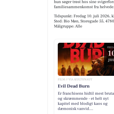
hun søger trøst hos sine svigerfor
familiesammenkomst fra helvede, 
Tidspunkt: Fredag 10. juli 2026, k
Sted: Bio Møn, Storegade 55, 4780
Målgruppe: Alle
FRED
1
JUL
FILM // VIA KULTUNAUT
Evil Dead Burn
Er franchisens hidtil mest bruta
og skræmmende - et helt nyt
kapitel med blodigt kaos og
dæmonisk vanvid....