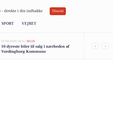
 -
direkte i din indbakke
Tilmeld
SPORT
VEJRET
07-08-2026 14:15 |
BILER
05-08-2026 13:00
‹
›
10 dyreste biler til salg i nærheden af
Top 6 over dy
Vordingborg Kommune
Priser op til