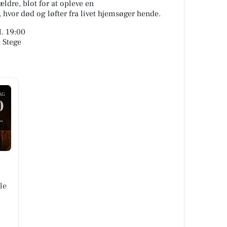
ældre, blot for at opleve en
hvor død og løfter fra livet hjemsøger hende.
l. 19:00
 Stege
AG
0
.
le