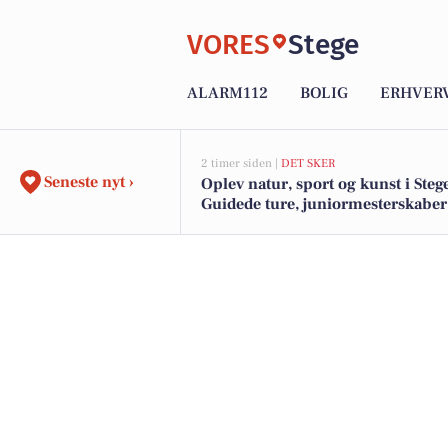
VORES
Stege
ALARM112
BOLIG
ERHVER
2 timer siden |
DET SKER
Seneste nyt ›
Oplev natur, sport og kunst i Steg
Guidede ture, juniormesterskaber