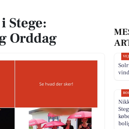
dag
 Stege:
ME
og Orddag
AR
VE
Solr
vin
BO
Nik
Steg
købe
boli