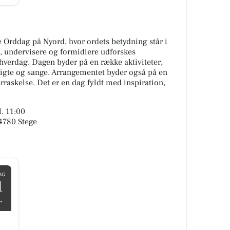
e Orddag på Nyord, hvor ordets betydning står i
, undervisere og formidlere udforskes
erdag. Dagen byder på en række aktiviteter,
digte og sange. Arrangementet byder også på en
raskelse. Det er en dag fyldt med inspiration,
l. 11:00
 4780 Stege
AG
1
.