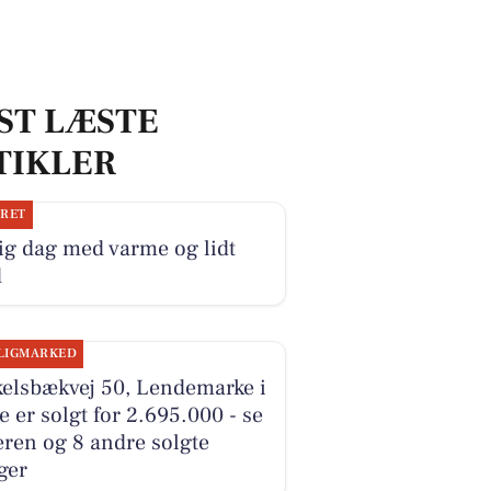
ST LÆSTE
TIKLER
JRET
ig dag med varme og lidt
d
LIGMARKED
kelsbækvej 50, Lendemarke i
e er solgt for 2.695.000 - se
ren og 8 andre solgte
ger