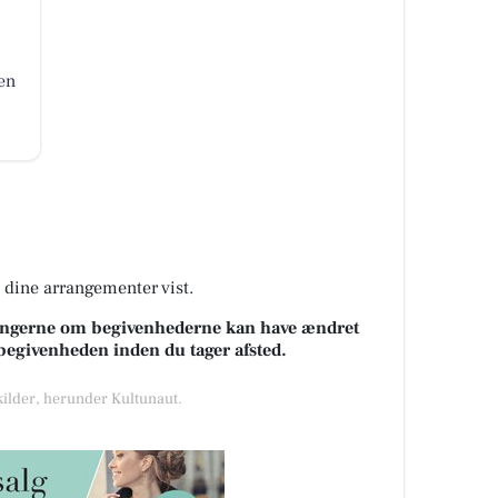
en
å dine arrangementer vist.
sningerne om begivenhederne kan have ændret
k begivenheden inden du tager afsted.
 kilder, herunder Kultunaut.