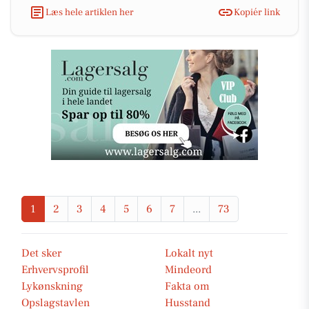
Læs hele artiklen her
Kopiér link
1
2
3
4
5
6
7
...
73
Det sker
Lokalt nyt
Erhvervsprofil
Mindeord
Lykønskning
Fakta om
Opslagstavlen
Husstand