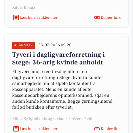
Kilde: Boliga
Læs hele artiklen her
Kopiér link
23-07-2026 09:20
ALARM112
Tyveri i dagligvareforretning i
Stege: 36-årig kvinde anholdt
Et tyveri fandt sted tirsdag aften i en
dagligvareforretning i Stege, hvor to kunder
samarbejdede om at stjæle kontanter fra
kasseapparatet. Mens en kunde afledte
kassemedarbejderens opmærksomhed, stjal en
anden kunde kontanterne. Begge gerningsmænd
forlod butikken efter tyveriet.
Kilde: Sydsjællands og Lolland-Falsters Politi
Læs hele artiklen her
Kopiér link