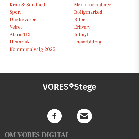
Krop & Sundhed
Mød dine naboer
Sport
Boligmarked
Dagligvarer
Biler
Vejret
Erhverv
Alarm112
Jobnyt
Historisk
Læserbidrag
Kommunalvalg 2025
VORES
Stege
OM VORES DIGITAL