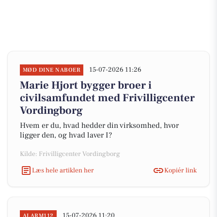
15-07-2026 11:26
MØD DINE NABOER
Marie Hjort bygger broer i
civilsamfundet med Frivilligcenter
Vordingborg
Hvem er du, hvad hedder din virksomhed, hvor
ligger den, og hvad laver I?
Kilde: Frivilligcenter Vordingborg
Læs hele artiklen her
Kopiér link
15-07-2026 11:20
ALARM112