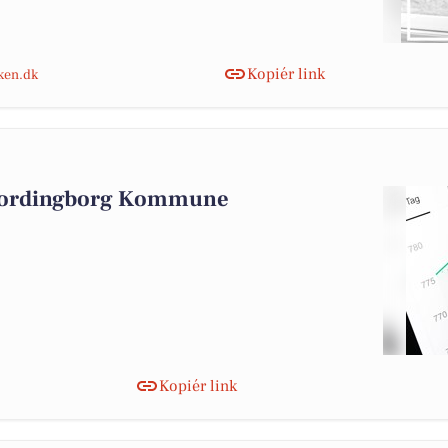
Kopiér link
nken.dk
 Vordingborg Kommune
Kopiér link