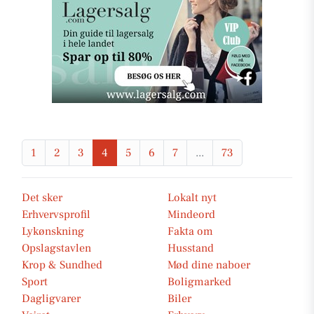
1
2
3
4
5
6
7
...
73
Det sker
Lokalt nyt
Erhvervsprofil
Mindeord
Lykønskning
Fakta om
Opslagstavlen
Husstand
Krop & Sundhed
Mød dine naboer
Sport
Boligmarked
Dagligvarer
Biler