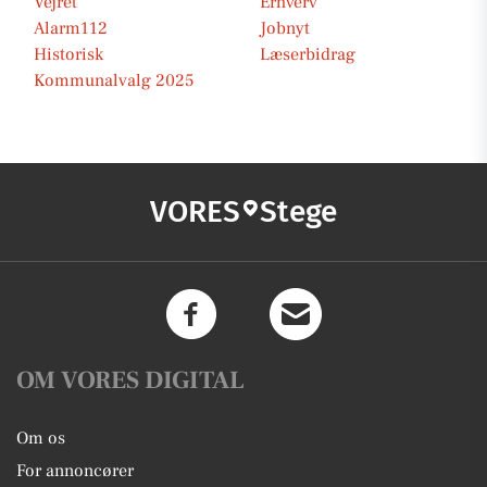
Vejret
Erhverv
Alarm112
Jobnyt
Historisk
Læserbidrag
Kommunalvalg 2025
VORES
Stege
OM VORES DIGITAL
Om os
For annoncører