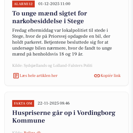
01-12-2025 11:00
ALARM112
To unge mænd sigtet for
narkobesiddelse i Stege
Fredag eftermiddag var lokalpolitiet til stede i
Stege, hvor de på Priorsvej opdagede en bil, der
holdt parkeret. Betjentene besluttede sig for at
undersøge bilen nærmere, hvor de fandt to unge
mænd på henholdsvis 18 og 19 år.
Kilde: Sydsjællands og Lolland-Falsters Politi
Læs hele artiklen her
Kopiér link
22-11-2025 08:46
FAKTA OM
Huspriserne går op i Vordingborg
Kommune