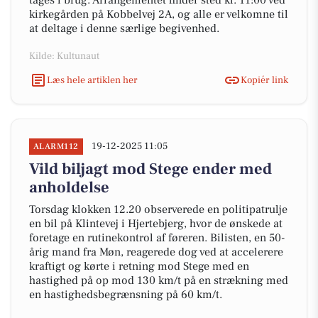
tages i brug. Arrangementet finder sted kl. 11:00 ved
kirkegården på Kobbelvej 2A, og alle er velkomne til
at deltage i denne særlige begivenhed.
Kilde: Kultunaut
Læs hele artiklen her
Kopiér link
19-12-2025 11:05
ALARM112
Vild biljagt mod Stege ender med
anholdelse
Torsdag klokken 12.20 observerede en politipatrulje
en bil på Klintevej i Hjertebjerg, hvor de ønskede at
foretage en rutinekontrol af føreren. Bilisten, en 50-
årig mand fra Møn, reagerede dog ved at accelerere
kraftigt og kørte i retning mod Stege med en
hastighed på op mod 130 km/t på en strækning med
en hastighedsbegrænsning på 60 km/t.