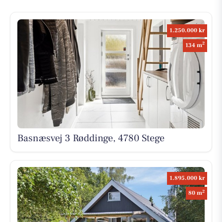
1.250.000 kr
2
134 m
Basnæsvej 3 Røddinge, 4780 Stege
1.895.000 kr
2
80 m