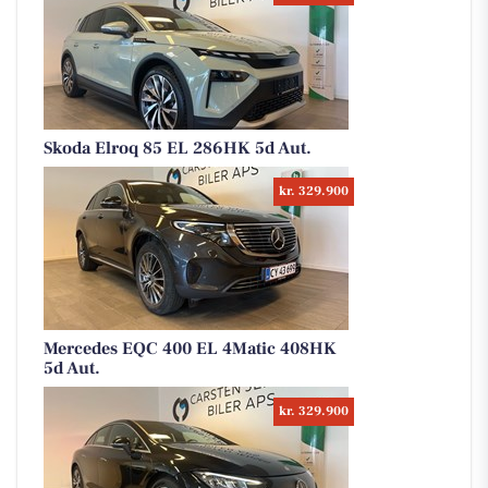
Skoda Elroq 85 EL 286HK 5d Aut.
kr. 329.900
Mercedes EQC 400 EL 4Matic 408HK
5d Aut.
kr. 329.900