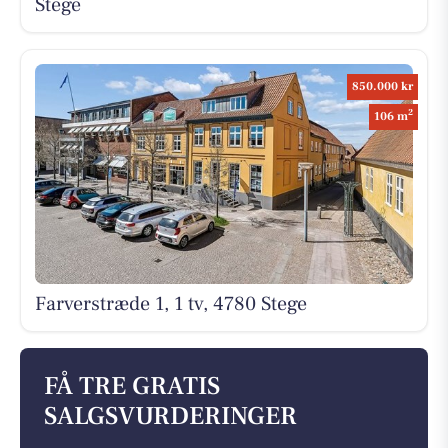
Stege
850.000 kr
2
106 m
Farverstræde 1, 1 tv, 4780 Stege
FÅ TRE GRATIS
SALGSVURDERINGER