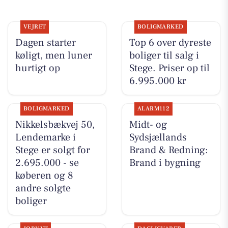
VEJRET
BOLIGMARKED
Dagen starter
Top 6 over dyreste
køligt, men luner
boliger til salg i
hurtigt op
Stege. Priser op til
6.995.000 kr
BOLIGMARKED
ALARM112
Nikkelsbækvej 50,
Midt- og
Lendemarke i
Sydsjællands
Stege er solgt for
Brand & Redning:
2.695.000 - se
Brand i bygning
køberen og 8
andre solgte
boliger