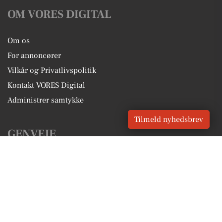
OM VORES DIGITAL
Om os
For annoncører
Vilkår og Privatlivspolitik
Kontakt VORES Digital
Administrer samtykke
Tilmeld nyhedsbrev
GENVEJE
Seneste nyt fra Stege
Vores lokale erhverv
Kalenderen for Stege
Fakta om Stege
Erhvervsartikler