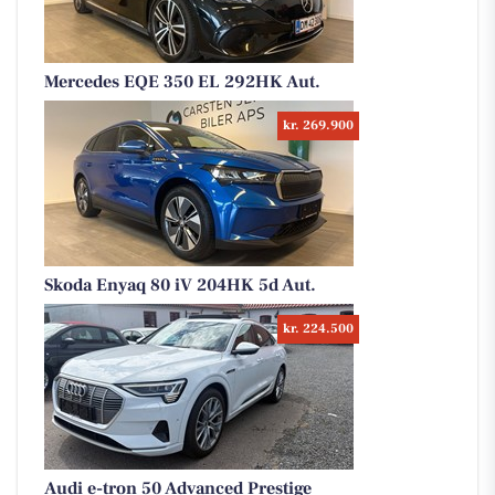
Mercedes EQE 350 EL 292HK Aut.
kr. 269.900
Skoda Enyaq 80 iV 204HK 5d Aut.
kr. 224.500
Audi e-tron 50 Advanced Prestige