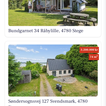
Bundgarnet 34 Råbylille, 4780 Stege
3.200.000 kr
2
74 m
Søndersognsvej 127 Svendsmark, 4780