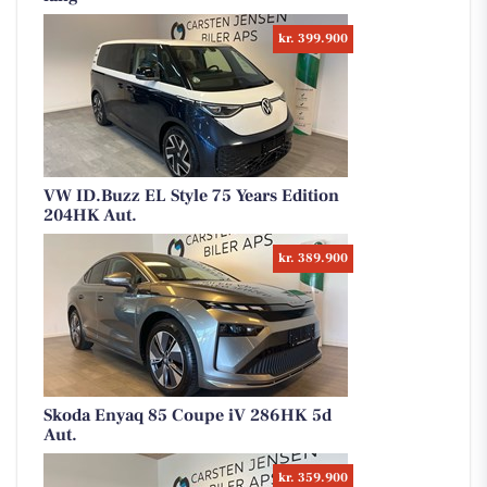
kr. 399.900
VW ID.Buzz EL Style 75 Years Edition
204HK Aut.
kr. 389.900
Skoda Enyaq 85 Coupe iV 286HK 5d
Aut.
kr. 359.900