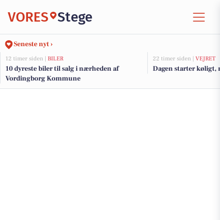
VORES
Stege
Seneste nyt ›
12 timer siden |
BILER
22 timer siden |
VEJRET
10 dyreste biler til salg i nærheden af
Dagen starter køligt,
Vordingborg Kommune