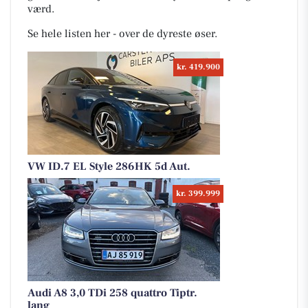
værd.
Se hele listen her - over de dyreste øser.
kr. 419.900
VW ID.7 EL Style 286HK 5d Aut.
kr. 399.999
Audi A8 3,0 TDi 258 quattro Tiptr.
lang