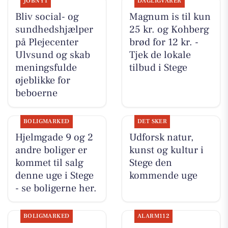
JOBNYT
DAGLIGVARER
Bliv social- og
Magnum is til kun
sundhedshjælper
25 kr. og Kohberg
på Plejecenter
brød for 12 kr. -
Ulvsund og skab
Tjek de lokale
meningsfulde
tilbud i Stege
øjeblikke for
beboerne
BOLIGMARKED
DET SKER
Hjelmgade 9 og 2
Udforsk natur,
andre boliger er
kunst og kultur i
kommet til salg
Stege den
denne uge i Stege
kommende uge
- se boligerne her.
BOLIGMARKED
ALARM112