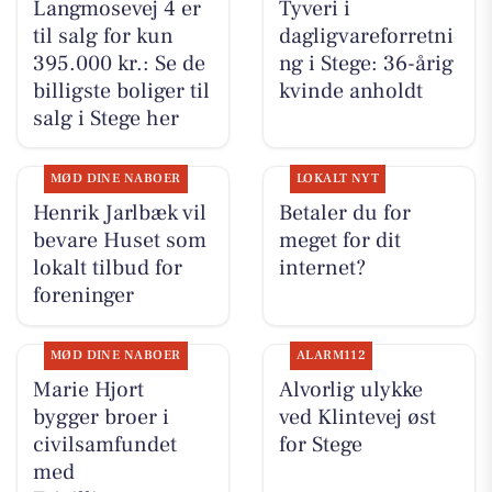
Langmosevej 4 er
Tyveri i
til salg for kun
dagligvareforretni
395.000 kr.: Se de
ng i Stege: 36-årig
billigste boliger til
kvinde anholdt
salg i Stege her
MØD DINE NABOER
LOKALT NYT
Henrik Jarlbæk vil
Betaler du for
bevare Huset som
meget for dit
lokalt tilbud for
internet?
foreninger
MØD DINE NABOER
ALARM112
Marie Hjort
Alvorlig ulykke
bygger broer i
ved Klintevej øst
civilsamfundet
for Stege
med