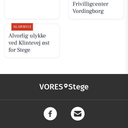
Frivilligcenter
Vordingborg
ALARM112
Alvorlig ulykke
ved Klintevej øst
for Stege
VORES
Stege