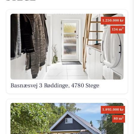
1.250.000 kr
2
134 m
Basnæsvej 3 Røddinge, 4780 Stege
1.895.000 kr
2
80 m