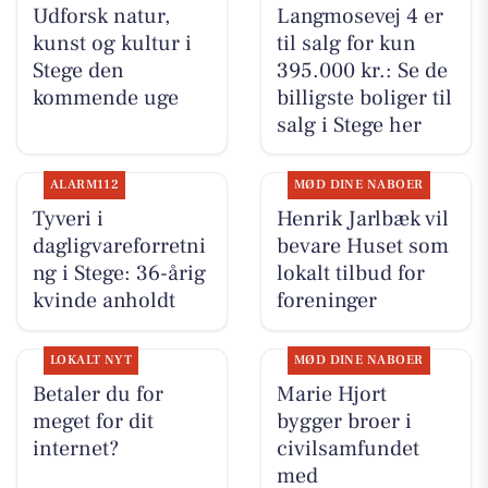
Udforsk natur,
Langmosevej 4 er
kunst og kultur i
til salg for kun
Stege den
395.000 kr.: Se de
kommende uge
billigste boliger til
salg i Stege her
ALARM112
MØD DINE NABOER
Tyveri i
Henrik Jarlbæk vil
dagligvareforretni
bevare Huset som
ng i Stege: 36-årig
lokalt tilbud for
kvinde anholdt
foreninger
LOKALT NYT
MØD DINE NABOER
Betaler du for
Marie Hjort
meget for dit
bygger broer i
internet?
civilsamfundet
med