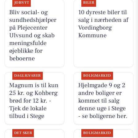
JOBNYT
BILER
Bliv social- og
10 dyreste biler til
sundhedshjælper
salg i nærheden af
på Plejecenter
Vordingborg
Ulvsund og skab
Kommune
meningsfulde
øjeblikke for
beboerne
DAGLIGVARER
BOLIGMARKED
Magnum is til kun
Hjelmgade 9 og 2
25 kr. og Kohberg
andre boliger er
brød for 12 kr. -
kommet til salg
Tjek de lokale
denne uge i Stege
tilbud i Stege
- se boligerne her.
DET SKER
BOLIGMARKED