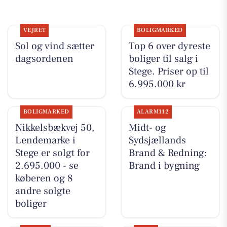
VEJRET
BOLIGMARKED
Sol og vind sætter
Top 6 over dyreste
dagsordenen
boliger til salg i
Stege. Priser op til
6.995.000 kr
BOLIGMARKED
ALARM112
Nikkelsbækvej 50,
Midt- og
Lendemarke i
Sydsjællands
Stege er solgt for
Brand & Redning:
2.695.000 - se
Brand i bygning
køberen og 8
andre solgte
boliger