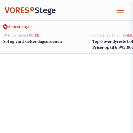
VORES
Stege
Seneste nyt ›
19 timer siden |
VEJRET
05-08-2026 13:00 |
BOLI
Sol og vind sætter dagsordenen
Top 6 over dyreste boli
Priser op til 6.995.00