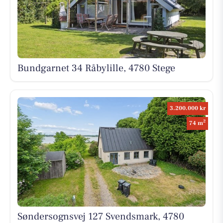
Bundgarnet 34 Råbylille, 4780 Stege
3.200.000 kr
2
74 m
Søndersognsvej 127 Svendsmark, 4780