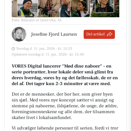
Foto: Billedet er lavet vha. AI
.
Josefine Fjord Laursen
Del artikel
Torsdag d. 11. jun. 2026 - kl. 15:23
Opdateret torsdag d. 11. jun. 2026 - kl. 15:40
VORES Digital lancerer "Mød dine naboer" - en
serie portrætter, hvor lokale deler små glimt fra
deres hverdag, vores by og det fællesskab, de er en
del af. Det tager kun 2-3 minutter at være med.
Det er de mennesker, der bor her, som giver byen
sin sjæl.
Med vores nye koncept sætter vi ansigt og
stemme på naboerne, ildsjælene, de unge, de ældre,
foreningsmenneskene og alle dem, der tilsammen
skaber livet i lokalsamfundet.
Vi udvælger løbende personer til serien, fordi vi tror