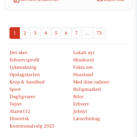
1
2
3
4
5
6
7
...
73
Det sker
Lokalt nyt
Erhvervsprofil
Mindeord
Lykønskning
Fakta om
Opslagstavlen
Husstand
Krop & Sundhed
Mød dine naboer
Sport
Boligmarked
Dagligvarer
Biler
Vejret
Erhverv
Alarm112
Jobnyt
Historisk
Læserbidrag
Kommunalvalg 2025