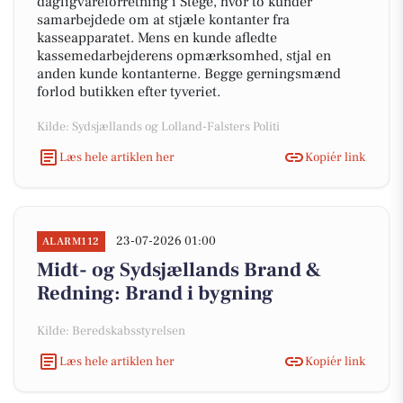
dagligvareforretning i Stege, hvor to kunder
samarbejdede om at stjæle kontanter fra
kasseapparatet. Mens en kunde afledte
kassemedarbejderens opmærksomhed, stjal en
anden kunde kontanterne. Begge gerningsmænd
forlod butikken efter tyveriet.
Kilde: Sydsjællands og Lolland-Falsters Politi
Læs hele artiklen her
Kopiér link
23-07-2026 01:00
ALARM112
Midt- og Sydsjællands Brand &
Redning: Brand i bygning
Kilde: Beredskabsstyrelsen
Læs hele artiklen her
Kopiér link