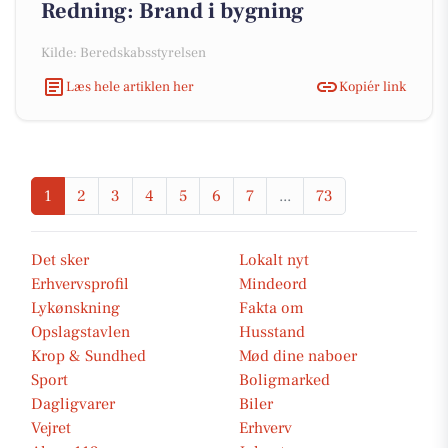
Redning: Brand i bygning
Kilde: Beredskabsstyrelsen
Læs hele artiklen her
Kopiér link
1
2
3
4
5
6
7
...
73
Det sker
Lokalt nyt
Erhvervsprofil
Mindeord
Lykønskning
Fakta om
Opslagstavlen
Husstand
Krop & Sundhed
Mød dine naboer
Sport
Boligmarked
Dagligvarer
Biler
Vejret
Erhverv