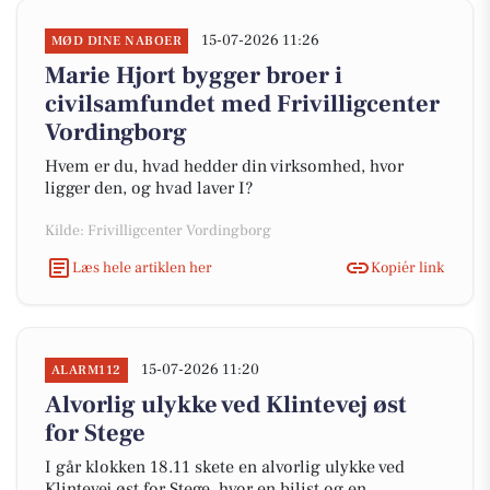
15-07-2026 11:26
MØD DINE NABOER
Marie Hjort bygger broer i
civilsamfundet med Frivilligcenter
Vordingborg
Hvem er du, hvad hedder din virksomhed, hvor
ligger den, og hvad laver I?
Kilde: Frivilligcenter Vordingborg
Læs hele artiklen her
Kopiér link
15-07-2026 11:20
ALARM112
Alvorlig ulykke ved Klintevej øst
for Stege
I går klokken 18.11 skete en alvorlig ulykke ved
Klintevej øst for Stege, hvor en bilist og en