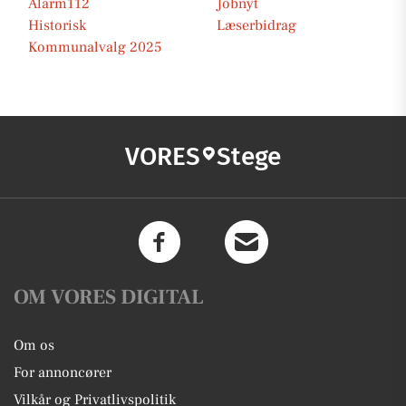
Alarm112
Jobnyt
Historisk
Læserbidrag
Kommunalvalg 2025
VORES
Stege
OM VORES DIGITAL
Om os
For annoncører
Vilkår og Privatlivspolitik