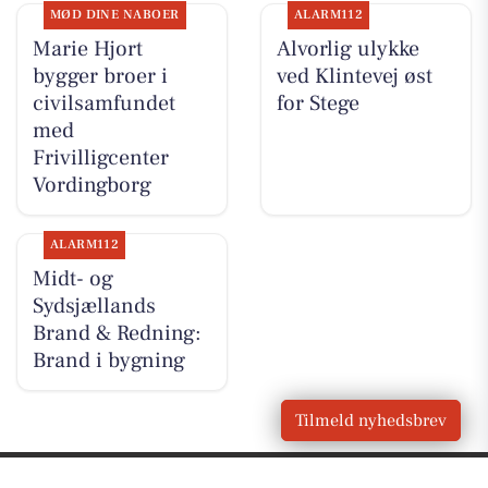
MØD DINE NABOER
ALARM112
Marie Hjort
Alvorlig ulykke
bygger broer i
ved Klintevej øst
civilsamfundet
for Stege
med
Frivilligcenter
Vordingborg
ALARM112
Midt- og
Sydsjællands
Brand & Redning:
Brand i bygning
Tilmeld nyhedsbrev