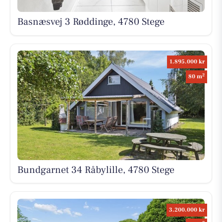
Basnæsvej 3 Røddinge, 4780 Stege
1.895.000 kr
2
80 m
Bundgarnet 34 Råbylille, 4780 Stege
3.200.000 kr