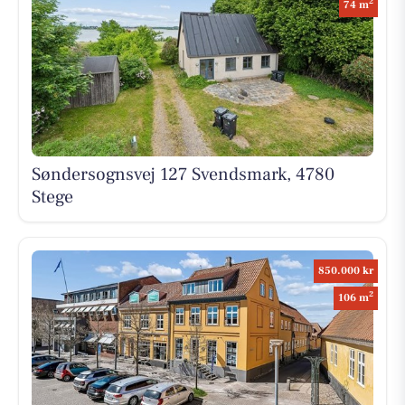
2
74 m
Søndersognsvej 127 Svendsmark, 4780
Stege
850.000 kr
2
106 m