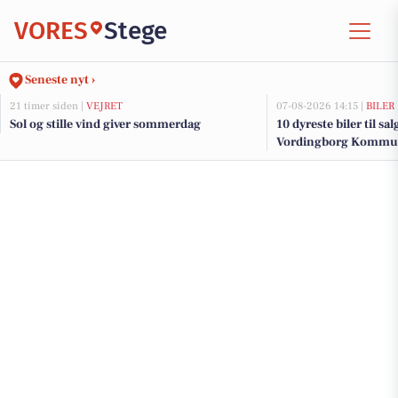
VORES
Stege
Seneste nyt ›
21 timer siden |
VEJRET
07-08-2026 14:15 |
BILER
Sol og stille vind giver sommerdag
10 dyreste biler til sa
Vordingborg Kommu