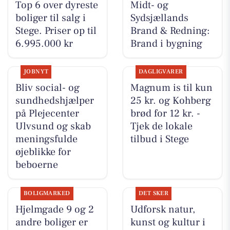
Top 6 over dyreste
Midt- og
boliger til salg i
Sydsjællands
Stege. Priser op til
Brand & Redning:
6.995.000 kr
Brand i bygning
JOBNYT
DAGLIGVARER
Bliv social- og
Magnum is til kun
sundhedshjælper
25 kr. og Kohberg
på Plejecenter
brød for 12 kr. -
Ulvsund og skab
Tjek de lokale
meningsfulde
tilbud i Stege
øjeblikke for
beboerne
BOLIGMARKED
DET SKER
Hjelmgade 9 og 2
Udforsk natur,
andre boliger er
kunst og kultur i