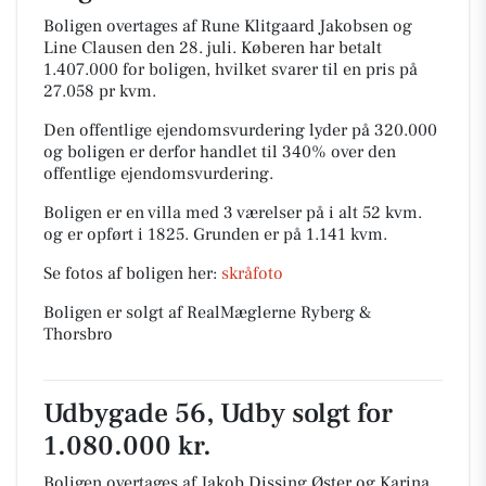
Boligen overtages af Rune Klitgaard Jakobsen og
Line Clausen den 28. juli.
Køberen har betalt
1.407.000 for boligen, hvilket svarer til en pris på
27.058 pr kvm.
Den offentlige ejendomsvurdering lyder på 320.000
og boligen er derfor handlet til 340% over den
offentlige ejendomsvurdering.
Boligen er en villa med 3 værelser på i alt 52 kvm.
og er opført i 1825.
Grunden er på 1.141 kvm.
Se fotos af boligen her:
skråfoto
Boligen er solgt af RealMæglerne Ryberg &
Thorsbro
Udbygade 56, Udby solgt for
1.080.000 kr.
Boligen overtages af Jakob Dissing Øster og Karina