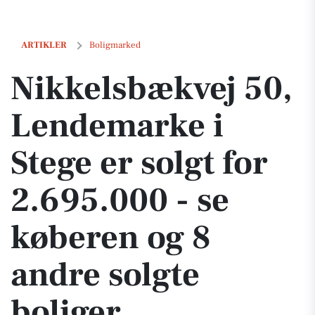
Nikkelsbækvej 50, Lendemarke i Stege er solgt for 2.695.000 - se køb
ARTIKLER
Boligmarked
Nikkelsbækvej 50,
Lendemarke i
Stege er solgt for
2.695.000 - se
køberen og 8
andre solgte
boliger