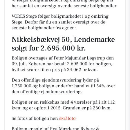
Vi følger boligmarkedet i og omkring Stege og har
her samlet en oversigt over de seneste bolighandler
VORES Stege følger boligmarkedet i og omkring
Stege. Derfor får du en samlet oversigt over de
seneste bolighandler fra egnen:
Nikkelsbækvej 50, Lendemarke
solgt for 2.695.000 kr.
Boligen overtages af Peter Majumdar Løgstrup den
09. juli.
Køberen har betalt 2.695.000 for boligen,
hvilket svarer til en pris på 24.062 pr kvm.
Den offentlige ejendomsvurdering lyder på
1.750.000 og boligen er derfor handlet til 54% over
den offentlige ejendomsvurdering.
Boligen er en rækkehus med 4 værelser på i alt 112
kvm. og er opført i 2015.
Grunden er på 260 kvm.
Se fotos af boligen her:
skråfoto
Boligen er solgt af RealMæglerne Ryberg &