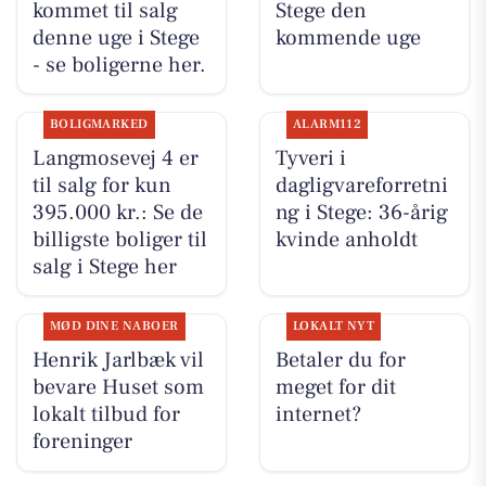
kommet til salg
Stege den
denne uge i Stege
kommende uge
- se boligerne her.
BOLIGMARKED
ALARM112
Langmosevej 4 er
Tyveri i
til salg for kun
dagligvareforretni
395.000 kr.: Se de
ng i Stege: 36-årig
billigste boliger til
kvinde anholdt
salg i Stege her
MØD DINE NABOER
LOKALT NYT
Henrik Jarlbæk vil
Betaler du for
bevare Huset som
meget for dit
lokalt tilbud for
internet?
foreninger