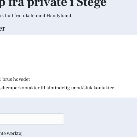
p fra private i Stege
is bud fra lokale med Handyhand.
er
r brus hovedet
lysdæmperkontakter til almindelig tænd/sluk kontakter
nte værktøj