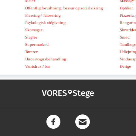
Maler
Massage
Offentlig forvaltning, forsvar og socialsikring
Optiker
Piercing / Tatovering
Pizzeria,
Psykologisk rådgivning
Rengøri
Skomager
Skrædde
Slagter
Smed
Supermarked
Tandlæg
Tømrer
Udlejnin
Undervognsbehandling
Vindues
Værtshus / bar
Øvrige
VORES
Stege