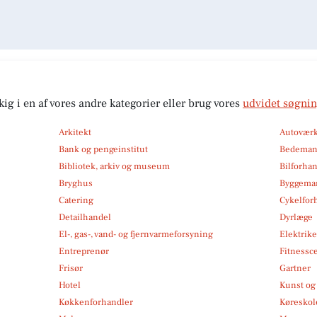
kig i en af vores andre kategorier eller brug vores
udvidet søgni
Arkitekt
Autoværk
Bank og pengeinstitut
Bedema
Bibliotek, arkiv og museum
Bilforha
Bryghus
Byggemar
Catering
Cykelfor
Detailhandel
Dyrlæge
El-, gas-, vand- og fjernvarmeforsyning
Elektrike
Entreprenør
Fitnessc
Frisør
Gartner
Hotel
Kunst og 
Køkkenforhandler
Køreskol