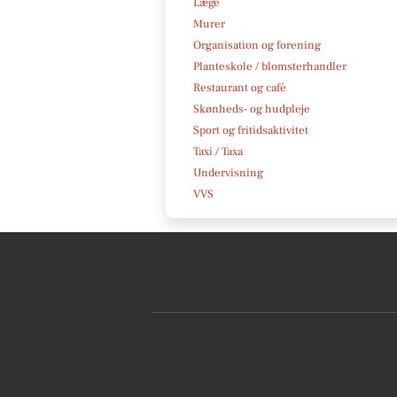
Læge
Murer
Organisation og forening
Planteskole / blomsterhandler
Restaurant og café
Skønheds- og hudpleje
Sport og fritidsaktivitet
Taxi / Taxa
Undervisning
VVS