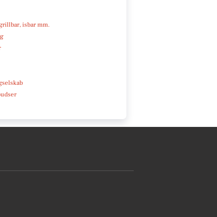
 grillbar, isbar mm.
ng
r
e
gselskab
pudser