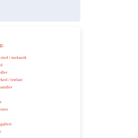
ng
.
sted / mekanik
nd
ndler
ked / trælast
handler
r
enter
galleri
e