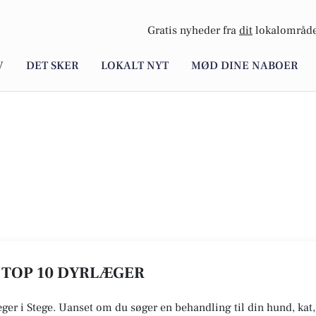
Gratis nyheder fra
dit
lokalområde
V
DET SKER
LOKALT NYT
MØD DINE NABOER
E TOP 10 DYRLÆGER
æger i Stege. Uanset om du søger en behandling til din hund, kat,