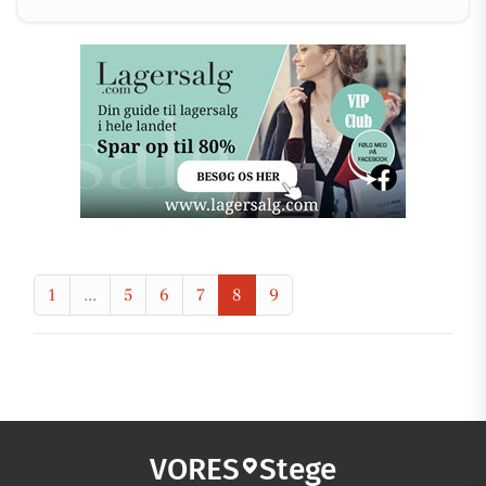
1
...
5
6
7
8
9
VORES
Stege