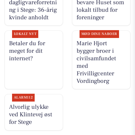
dagligvareforretni
bevare Huset som
ng i Stege: 36-årig
lokalt tilbud for
kvinde anholdt
foreninger
LOKALT NYT
MØD DINE NABOER
Betaler du for
Marie Hjort
meget for dit
bygger broer i
internet?
civilsamfundet
med
Frivilligcenter
Vordingborg
ALARM112
Alvorlig ulykke
ved Klintevej øst
for Stege