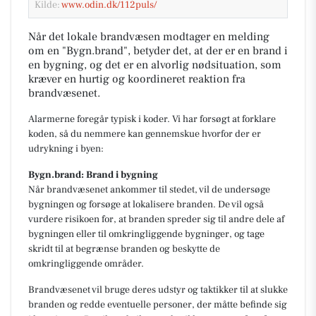
Kilde:
www.odin.dk/112puls/
Når det lokale brandvæsen modtager en melding
om en "Bygn.brand", betyder det, at der er en brand i
en bygning, og det er en alvorlig nødsituation, som
kræver en hurtig og koordineret reaktion fra
brandvæsenet.
Alarmerne foregår typisk i koder. Vi har forsøgt at forklare
koden, så du nemmere kan gennemskue hvorfor der er
udrykning i byen:
Bygn.brand: Brand i bygning
Når brandvæsenet ankommer til stedet, vil de undersøge
bygningen og forsøge at lokalisere branden. De vil også
vurdere risikoen for, at branden spreder sig til andre dele af
bygningen eller til omkringliggende bygninger, og tage
skridt til at begrænse branden og beskytte de
omkringliggende områder.
Brandvæsenet vil bruge deres udstyr og taktikker til at slukke
branden og redde eventuelle personer, der måtte befinde sig