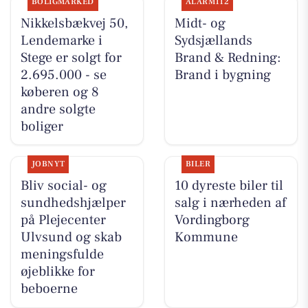
BOLIGMARKED
ALARM112
Nikkelsbækvej 50,
Midt- og
Lendemarke i
Sydsjællands
Stege er solgt for
Brand & Redning:
2.695.000 - se
Brand i bygning
køberen og 8
andre solgte
boliger
JOBNYT
BILER
Bliv social- og
10 dyreste biler til
sundhedshjælper
salg i nærheden af
på Plejecenter
Vordingborg
Ulvsund og skab
Kommune
meningsfulde
øjeblikke for
beboerne