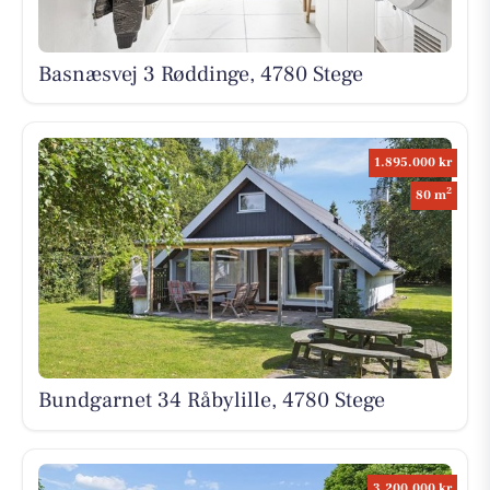
Basnæsvej 3 Røddinge, 4780 Stege
1.895.000 kr
2
80 m
Bundgarnet 34 Råbylille, 4780 Stege
3.200.000 kr