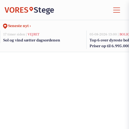
VORES
Stege
Seneste nyt ›
17 timer siden |
VEJRET
05-08-2026 13:00 |
BOLI
Sol og vind sætter dagsordenen
Top 6 over dyreste boli
Priser op til 6.995.00