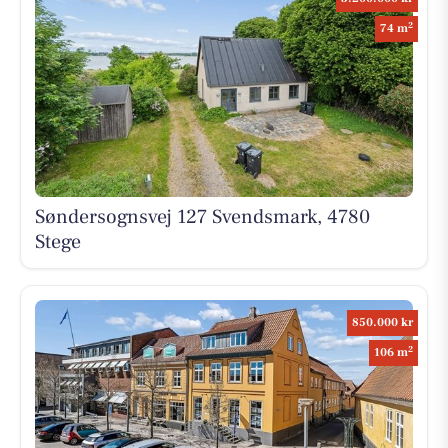
2
74 m
Søndersognsvej 127 Svendsmark, 4780
Stege
850.000 kr
2
106 m