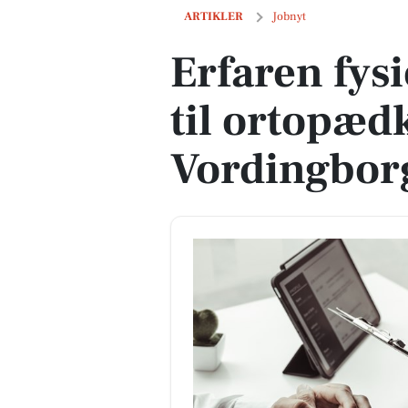
Erfaren fysioterapeut søges til orto
ARTIKLER
Jobnyt
Erfaren fys
til ortopæd
Vordingbo