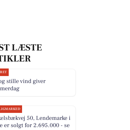
ST LÆSTE
TIKLER
JRET
og stille vind giver
merdag
LIGMARKED
kelsbækvej 50, Lendemarke i
e er solgt for 2.695.000 - se