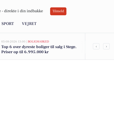
 -
direkte i din indbakke
Tilmeld
SPORT
VEJRET
05-08-2026 13:00 |
BOLIGMARKED
02-08-2026 16:01
‹
›
Top 6 over dyreste boliger til salg i Stege.
Magnum is ti
Priser op til 6.995.000 kr
brød for 12 k
Stege