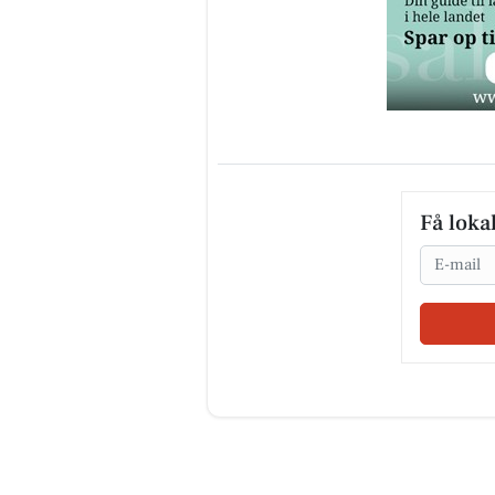
Få loka
Email