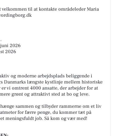
et velkommen til at kontakte områdeleder Maria
vordingborg.dk
.
 juni 2026
ust 2026
ktiv og moderne arbejdsplads beliggende i
gs Danmarks længste kystlinje mellem historiske
er vi omtrent 4000 ansatte, der arbejder for at
ere grønt og attraktivt sted at bo og leve.
al hænge sammen og tilbyder rammerne om et liv
ratmeter for færre penge, du kommer tæt på
d et meningsfuldt job. Så kom og vær med!
EN: