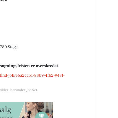
4780 Stege
nsøgningsfristen er overskredet
k/find-job/e6a2cc51-88b9-4fb2-948f-
kilder, herunder JobNet.