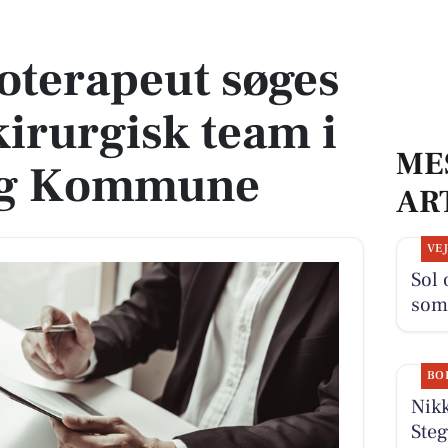
pædkirurgisk team i Vordingborg Kommune
ioterapeut søges
kirurgisk team i
ME
rg Kommune
AR
VE
Sol 
som
BO
Nik
Steg