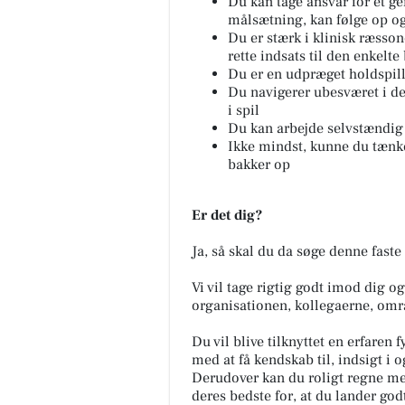
Du kan tage ansvar for et ge
målsætning, kan følge op og
Du er stærk i klinisk ræsson
rette indsats til den enkelte
Du er en udpræget holdspill
Du navigerer ubesværet i de
i spil
Du kan arbejde selvstændig 
Ikke mindst, kunne du tænke
bakker op
Er det dig?
Ja, så skal du da søge denne faste 
Vi vil tage rigtig godt imod dig o
organisationen, kollegaerne, omr
Du vil blive tilknyttet en erfaren 
med at få kendskab til, indsigt i
Derudover kan du roligt regne me
deres bedste for, at du lander god