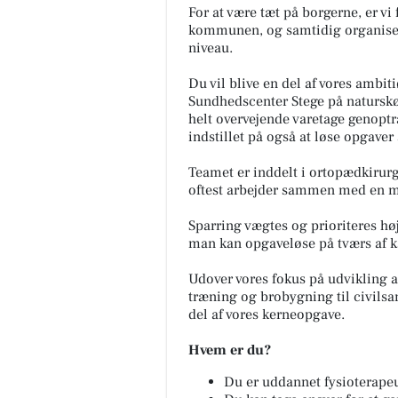
For at være tæt på borgerne, er vi
kommunen, og samtidig organiseret
niveau.
Du vil blive en del af vores ambit
Sundhedscenter Stege på naturs
helt overvejende varetage genopt
indstillet på også at løse opgave
Teamet er inddelt i ortopædkirurg
oftest arbejder sammen med en ma
Sparring vægtes og prioriteres højt
man kan opgaveløse på tværs af k
Udover vores fokus på udvikling af
træning og brobygning til civilsa
del af vores kerneopgave.
Hvem er du?
Du er uddannet fysioterapeu