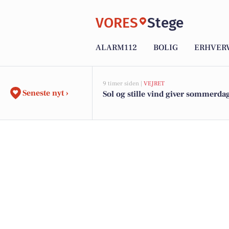
VORES
Stege
ALARM112
BOLIG
ERHVER
9 timer siden |
VEJRET
Seneste nyt ›
Sol og stille vind giver sommerda