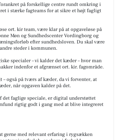
 forankret på forskellige centre rundt omkring i
 i stærke fagteams for at sikre et højt fagligt
iøse ort. kir team, være klar på at opgaveløse på
kønne Møn og Sundhedscenter Vordingborg og
ræningsforløb efter sundhedsloven. Du skal være
r andre steder i kommunen.
iske specialer – vi kalder det kæder – hvor man
kker indenfor et afgrænset ort. kir. fagområde.
 – også på tværs af kæder, da vi forventer, at
æder, når opgaven kalder på det.
 det faglige speciale, er digital understøttet
mfund rigtig godt i gang med at blive integreret
t gerne med relevant erfaring i rygsækken