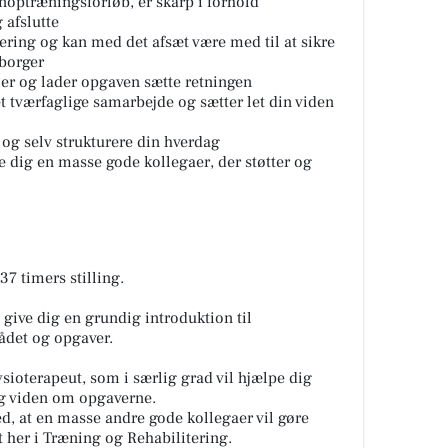
noptræningsforløb, er skarp i forhold
 afslutte
ering og kan med det afsæt være med til at sikre
 borger
er og lader opgaven sætte retningen
t tværfaglige samarbejde og sætter let din viden
og selv strukturere din hverdag
 dig en masse gode kollegaer, der støtter og
37 timers stilling.
g give dig en grundig introduktion til
ådet og opgaver.
fysioterapeut, som i særlig grad vil hjælpe dig
 og viden om opgaverne.
d, at en masse andre gode kollegaer vil gøre
t her i Træning og Rehabilitering.