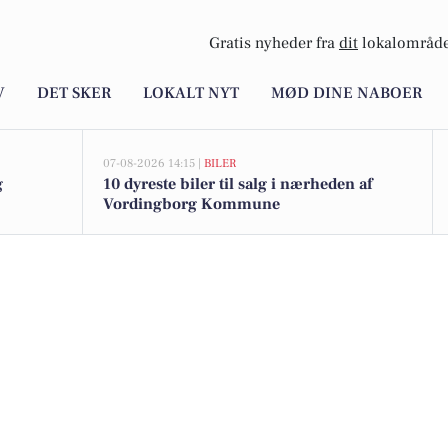
Gratis nyheder fra
dit
lokalområde
V
DET SKER
LOKALT NYT
MØD DINE NABOER
07-08-2026 14:15 |
BILER
g
10 dyreste biler til salg i nærheden af
Vordingborg Kommune