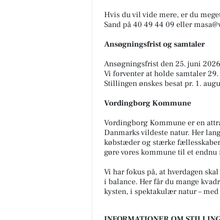
Hvis du vil vide mere, er du meg
Sand på 40 49 44 09 eller masa@
Ansøgningsfrist og samtaler
Ansøgningsfrist den 25. juni 2026
Vi forventer at holde samtaler 29.
Stillingen ønskes besat pr. 1. aug
Vordingborg Kommune
Vordingborg Kommune er en attra
Danmarks vildeste natur. Her lan
købstæder og stærke fællesskaber 
gøre vores kommune til et endnu m
Vi har fokus på, at hverdagen sk
i balance. Her får du mange kvad
kysten, i spektakulær natur – me
INFORMATIONER OM STILLING